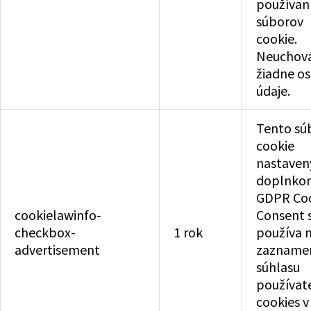
používa
súborov
cookie.
Neuchov
žiadne o
údaje.
Tento sú
cookie
nastaven
doplnko
GDPR Co
cookielawinfo-
Consent 
checkbox-
1 rok
používa 
advertisement
zazname
súhlasu
používate
cookies v