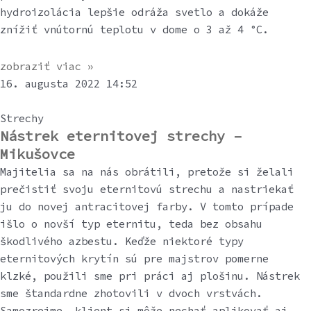
hydroizolácia lepšie odráža svetlo a dokáže
znížiť vnútornú teplotu v dome o 3 až 4 °C.
zobraziť viac »
16. augusta 2022
14:52
Strechy
Nástrek eternitovej strechy –
Mikušovce
Majitelia sa na nás obrátili, pretože si želali
prečistiť svoju eternitovú strechu a nastriekať
ju do novej antracitovej farby. V tomto prípade
išlo o novší typ eternitu, teda bez obsahu
škodlivého azbestu. Keďže niektoré typy
eternitových krytín sú pre majstrov pomerne
klzké, použili sme pri práci aj plošinu. Nástrek
sme štandardne zhotovili v dvoch vrstvách.
Samozrejme, klient si môže nechať aplikovať aj