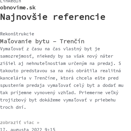
LinkedIn
obnovime.sk
Najnovšie referencie
Rekonštrukcie
Maľovanie bytu – Trenčín
Vymaľovať z času na čas vlastný byt je
samozrejmosť, niekedy by sa však nový náter
zišiel aj nehnuteľnostiam určeným na predaj. S
takouto predstavou sa na nás obrátila realitná
kancelária v Trenčíne, ktorá chcela ešte pred
spustením predaja vymaľovať celý byt a dodať mu
tak príjemne vynovený vzhľad. Priemerne veľký
trojizbový byt dokážeme vymaľovať v priebehu
troch dní.
zobraziť viac »
17. augusta 2022
9:15