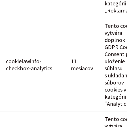
kategórii
„Reklama
Tento co
vytvára
doplnok
GDPR Co
Consent 
cookielawinfo-
11
uloženie
checkbox-analytics
mesiacov
súhlasu
s uklada
súborov
cookies v
kategórii
“Analytic
Tento co
vytvára