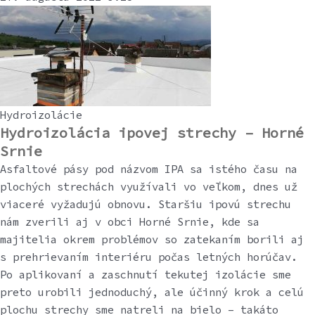
Hydroizolácie
Hydroizolácia ipovej strechy – Horné
Srnie
Asfaltové pásy pod názvom IPA sa istého času na
plochých strechách využívali vo veľkom, dnes už
viaceré vyžadujú obnovu. Staršiu ipovú strechu
nám zverili aj v obci Horné Srnie, kde sa
majitelia okrem problémov so zatekaním borili aj
s prehrievaním interiéru počas letných horúčav.
Po aplikovaní a zaschnutí tekutej izolácie sme
preto urobili jednoduchý, ale účinný krok a celú
plochu strechy sme natreli na bielo – takáto