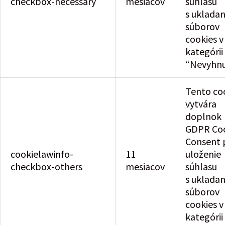
checkbox-necessary
mesiacov
súhlasu
s uklada
súborov
cookies v
kategórii
“Nevyhnu
Tento co
vytvára
doplnok
GDPR Co
Consent 
cookielawinfo-
11
uloženie
checkbox-others
mesiacov
súhlasu
s uklada
súborov
cookies v
kategórii