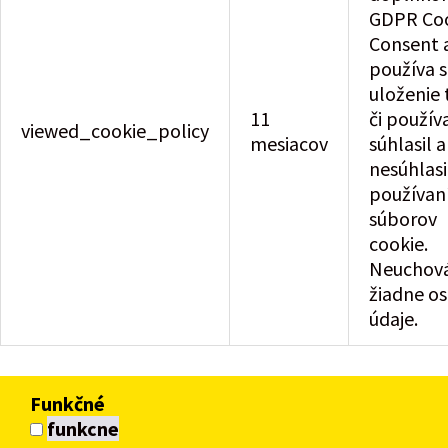
GDPR Co
Consent 
používa s
uloženie 
11
či použív
viewed_cookie_policy
mesiacov
súhlasil 
nesúhlasi
používa
súborov
cookie.
Neuchov
žiadne o
údaje.
Funkčné
funkcne