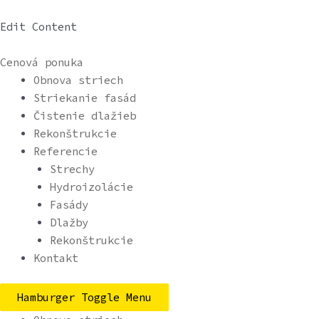
Preskočiť
na
Edit Content
obsah
Cenová ponuka
Obnova striech
Striekanie fasád
Čistenie dlažieb
Rekonštrukcie
Referencie
Strechy
Hydroizolácie
Fasády
Dlažby
Rekonštrukcie
Kontakt
Hamburger Toggle Menu