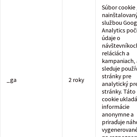
Súbor cookie
nainštalovan
službou Goog
Analytics poč
údaje o
návštevníkoc
reláciách a
kampaniach, a
sleduje použí
stránky pre
_ga
2 roky
analytický pr
stránky. Táto
cookie uklad
informácie
anonymne a
priraďuje ná
vygenerované