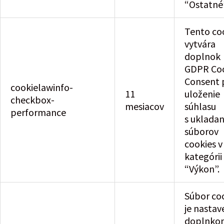
“Ostatné”
Tento co
vytvára
doplnok
GDPR Co
Consent 
cookielawinfo-
11
uloženie
checkbox-
mesiacov
súhlasu
performance
s uklada
súborov
cookies v
kategórii
“Výkon”.
Súbor co
je nastav
doplnko