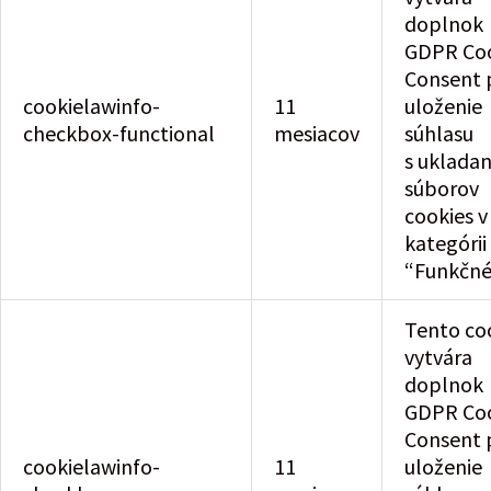
doplnok
GDPR Co
Consent 
cookielawinfo-
11
uloženie
checkbox-functional
mesiacov
súhlasu
s uklada
súborov
cookies v
kategórii
“Funkčné
Tento co
vytvára
doplnok
GDPR Co
Consent 
cookielawinfo-
11
uloženie