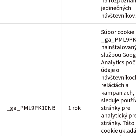
na rozpoznan
jedinečných
návštevníkov.
Súbor cookie
_ga_PML9P
nainštalovan
službou Goog
Analytics poč
údaje o
návštevníkoc
reláciách a
kampaniach, a
sleduje použí
_ga_PML9PK10NB
1 rok
stránky pre
analytický pr
stránky. Táto
cookie uklad