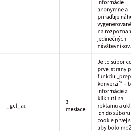
informácie
anonymne a
priraďuje ná
vygenerované
na rozpoznan
jedinečných
návštevníkov.
Je to súbor c
prvej strany 
funkciu „prep
konverzií“ – b
informácie z
kliknutí na
3
_gcl_au
reklamu a uk
mesiace
ich do súboru
cookie prvej s
aby bolo mo