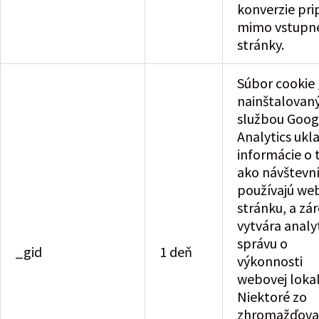
konverzie pri
mimo vstupn
stránky.
Súbor cookie
nainštalovan
službou Goog
Analytics ukl
informácie o 
ako návštevní
používajú we
stránku, a zá
vytvára analy
správu o
_gid
1 deň
výkonnosti
webovej lokal
Niektoré zo
zhromažďova