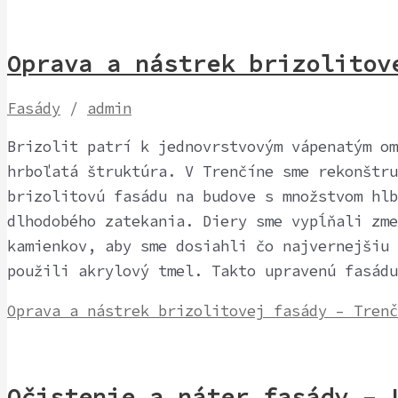
Oprava a nástrek brizolitove
Fasády
/
admin
Brizolit patrí k jednovrstvovým vápenatým om
hrboľatá štruktúra. V Trenčíne sme rekonštru
brizolitovú fasádu na budove s množstvom hlb
dlhodobého zatekania. Diery sme vypĺňali zme
kamienkov, aby sme dosiahli čo najvernejšiu 
použili akrylový tmel. Takto upravenú fasádu
Oprava a nástrek brizolitovej fasády – Trenč
Očistenie a náter fasády – 