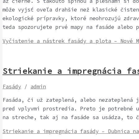
až čierne. S takouto špinou a plesňami si do
môže vyjsť oveľa drahšie než klasické čisten
ekologické prípravky, ktoré neohrozujú zdrav
teda spozorujete prvé mapy na fasáde alebo p
Vyčistenie a nástrek fasády a plota – Nové 
Striekanie a impregnácia fas
Fasády
/
admin
Fasáda, či už zateplená, alebo nezateplená j
pred vplyvmi prostredia. Preto je potrebné u
na streche, tak aj na fasáde sa usádza, to č
Striekanie a impregnácia fasády – Dubnica na