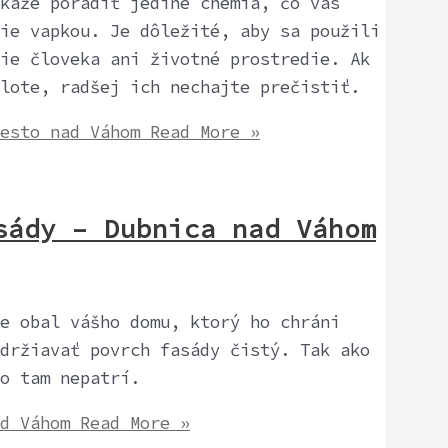
káže poradiť jedine chémia, čo vás
ie vapkou. Je dôležité, aby sa použili
ie človeka ani životné prostredie. Ak
lote, radšej ich nechajte prečistiť.
Mesto nad Váhom
Read More »
ády – Dubnica nad Váhom
e obal vášho domu, ktorý ho chráni
držiavať povrch fasády čistý. Tak ako
o tam nepatrí.
d Váhom
Read More »